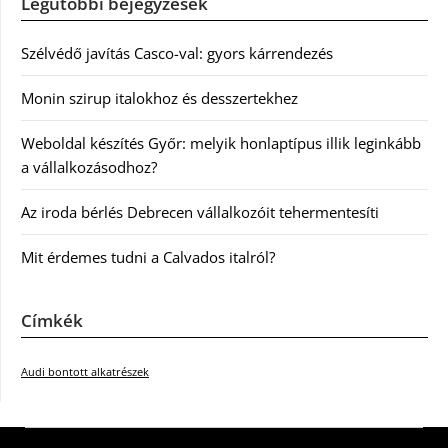
Legutóbbi bejegyzések
Szélvédő javítás Casco-val: gyors kárrendezés
Monin szirup italokhoz és desszertekhez
Weboldal készítés Győr: melyik honlaptípus illik leginkább
a vállalkozásodhoz?
Az iroda bérlés Debrecen vállalkozóit tehermentesíti
Mit érdemes tudni a Calvados italról?
Címkék
Audi bontott alkatrészek