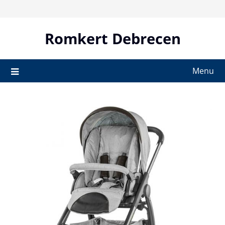
Skip
to
content
Romkert Debrecen
Menu