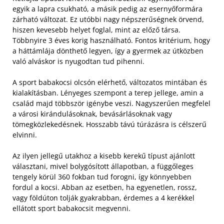
egyik a lapra csukható, a másik pedig az esernyőformára
zárható változat. Ez utóbbi nagy népszerűségnek örvend,
hiszen kevesebb helyet foglal, mint az előző társa.
Többnyire 3 éves korig használható. Fontos kritérium, hogy
a háttámlája dönthető legyen, így a gyermek az útközben
való alváskor is nyugodtan tud pihenni.
A sport babakocsi olcsón elérhető, változatos mintában és
kialakításban. Lényeges szempont a terep jellege, amin a
család majd többször igénybe veszi. Nagyszerűen megfelel
a városi kirándulásoknak, bevásárlásoknak vagy
tömegközlekedésnek. Hosszabb távú túrázásra is célszerű
elvinni.
Az ilyen jellegű utakhoz a kisebb kerekű típust ajánlott
választani, mivel bolygósított állapotban, a függőleges
tengely körül 360 fokban tud forogni, így könnyebben
fordul a kocsi. Abban az esetben, ha egyenetlen, rossz,
vagy földúton tolják gyakrabban, érdemes a 4 kerékkel
ellátott sport babakocsit megvenni.