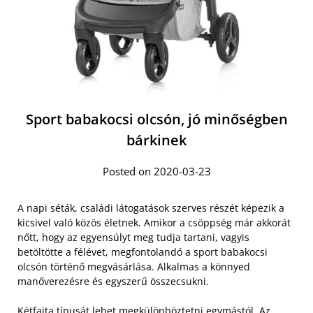
Sport babakocsi olcsón, jó minőségben
bárkinek
Posted on 2020-03-23
A napi séták, családi látogatások szerves részét képezik a
kicsivel való közös életnek. Amikor a csöppség már akkorát
nőtt, hogy az egyensúlyt meg tudja tartani, vagyis
betöltötte a félévet, megfontolandó a sport babakocsi
olcsón történő megvásárlása. Alkalmas a könnyed
manőverezésre és egyszerű összecsukni.
Kétfajta típusát lehet megkülönböztetni egymástól. Az