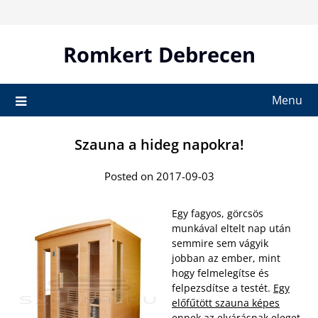
Skip
to
content
Romkert Debrecen
Menu
Szauna a hideg napokra!
Posted on 2017-09-03
Egy fagyos, görcsös
munkával eltelt nap után
semmire sem vágyik
jobban az ember, mint
hogy felmelegítse és
felpezsdítse a testét.
Egy
előfűtött szauna képes
ennek az elvárásnak eleget