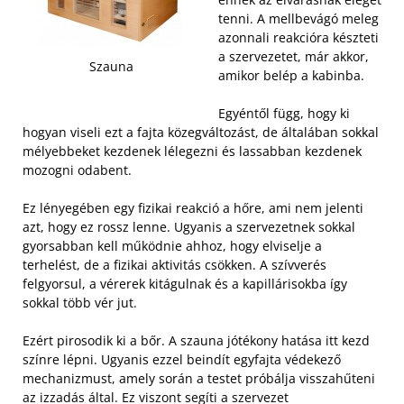
tenni. A mellbevágó meleg
azonnali reakcióra készteti
a szervezetet, már akkor,
Szauna
amikor belép a kabinba.
Egyéntől függ, hogy ki
hogyan viseli ezt a fajta közegváltozást, de általában sokkal
mélyebbeket kezdenek lélegezni és lassabban kezdenek
mozogni odabent.
Ez lényegében egy fizikai reakció a hőre, ami nem jelenti
azt, hogy ez rossz lenne. Ugyanis a szervezetnek sokkal
gyorsabban kell működnie ahhoz, hogy elviselje a
terhelést, de a fizikai aktivitás csökken. A szívverés
felgyorsul, a vérerek kitágulnak és a kapillárisokba így
sokkal több vér jut.
Ezért pirosodik ki a bőr. A szauna jótékony hatása itt kezd
színre lépni. Ugyanis ezzel beindít egyfajta védekező
mechanizmust, amely során a testet próbálja visszahűteni
az izzadás által. Ez viszont segíti a szervezet