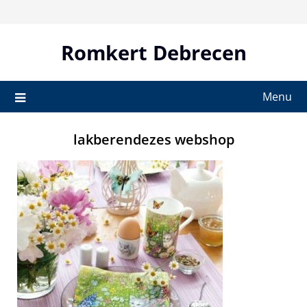
Skip
to
content
Romkert Debrecen
Menu
lakberendezes webshop