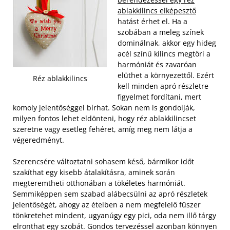
ablakkilincs elképesztő
hatást érhet el. Ha a
szobában a meleg színek
dominálnak, akkor egy hideg
acél színű kilincs megtöri a
harmóniát és zavaróan
elüthet a környezettől. Ezért
Réz ablakkilincs
kell minden apró részletre
figyelmet fordítani, mert
komoly jelentőséggel bírhat. Sokan nem is gondolják,
milyen fontos lehet eldönteni, hogy réz ablakkilincset
szeretne vagy esetleg fehéret, amíg meg nem látja a
végeredményt.
Szerencsére változtatni sohasem késő, bármikor időt
szakíthat egy kisebb átalakításra, aminek során
megteremtheti otthonában a tökéletes harmóniát.
Semmiképpen sem szabad alábecsülni az apró részletek
jelentőségét, ahogy az ételben a nem megfelelő fűszer
tönkretehet mindent, ugyanúgy egy pici, oda nem illő tárgy
elronthat egy szobát. Gondos tervezéssel azonban könnyen