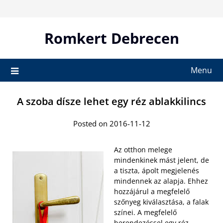
Skip
to
content
Romkert Debrecen
Menu
A szoba dísze lehet egy réz ablakkilincs
Posted on 2016-11-12
Az otthon melege
mindenkinek mást jelent, de
a tiszta, ápolt megjelenés
mindennek az alapja. Ehhez
hozzájárul a megfelelő
szőnyeg kiválasztása, a falak
színei. A megfelelő
berendezéssel egy réz