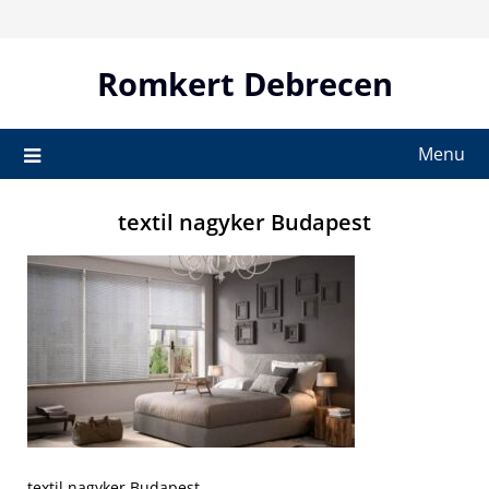
Skip
to
content
Romkert Debrecen
Menu
textil nagyker Budapest
textil nagyker Budapest