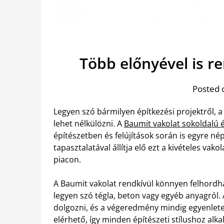
Több előnyével is r
Posted 
Legyen szó bármilyen építkezési projektről,
lehet nélkülözni. A
Baumit vakolat sokoldalú 
építészetben és felújítások során is egyre n
tapasztalatával állítja elő ezt a kivételes vako
piacon.
A Baumit vakolat rendkívül könnyen felhordha
legyen szó tégla, beton vagy egyéb anyagról. 
dolgozni, és a végeredmény mindig egyenlete
elérhető, így minden építészeti stílushoz alk