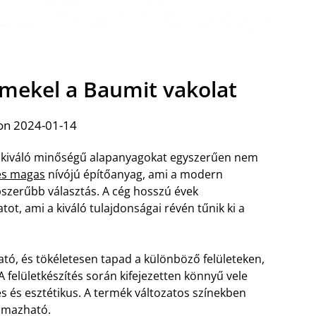
emekel a Baumit vakolat
on 2024-01-14
 a kiváló minőségű alapanyagokat egyszerűen nem
és magas
nívójú építőanyag, ami a modern
épszerűbb választás. A cég hosszú évek
latot, ami a kiváló tulajdonságai révén tűnik ki a
tó, és tökéletesen tapad a különböző felületeken,
A felületkészítés során kifejezetten könnyű vele
s és esztétikus. A termék változatos színekben
almazható.