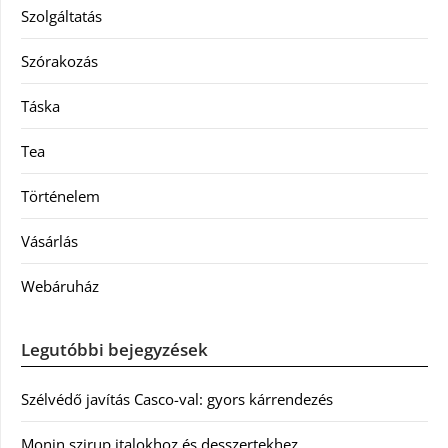
Szolgáltatás
Szórakozás
Táska
Tea
Történelem
Vásárlás
Webáruház
Legutóbbi bejegyzések
Szélvédő javítás Casco-val: gyors kárrendezés
Monin szirup italokhoz és desszertekhez