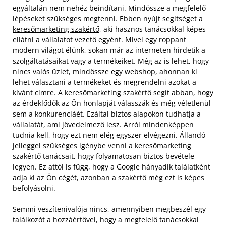
egyáltalán nem nehéz beindítani. Mindössze a megfelelő
lépéseket szükséges megtenni. Ebben
nyújt segítséget a
keresőmarketing szakértő
, aki hasznos tanácsokkal képes
ellátni a vállalatot vezető egyént. Mivel egy roppant
modern világot élünk, sokan már az interneten hirdetik a
szolgáltatásaikat vagy a termékeiket. Még az is lehet, hogy
nincs valós üzlet, mindössze egy webshop, ahonnan ki
lehet választani a termékeket és megrendelni azokat a
kívánt címre. A keresőmarketing szakértő segít abban, hogy
az érdeklődők az Ön honlapját válasszák és még véletlenül
sem a konkurenciáét. Ezáltal biztos alapokon tudhatja a
vállalatát, ami jövedelmező lesz. Arról mindenképpen
tudnia kell, hogy ezt nem elég egyszer elvégezni. Állandó
jelleggel szükséges igénybe venni a keresőmarketing
szakértő tanácsait, hogy folyamatosan biztos bevétele
legyen. Ez attól is függ, hogy a Google hányadik találatként
adja ki az Ön cégét, azonban a szakértő még ezt is képes
befolyásolni.
Semmi veszítenivalója nincs, amennyiben megbeszél egy
találkozót a hozzáértővel, hogy a megfelelő tanácsokkal