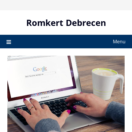
Skip
to
content
Romkert Debrecen
Menu