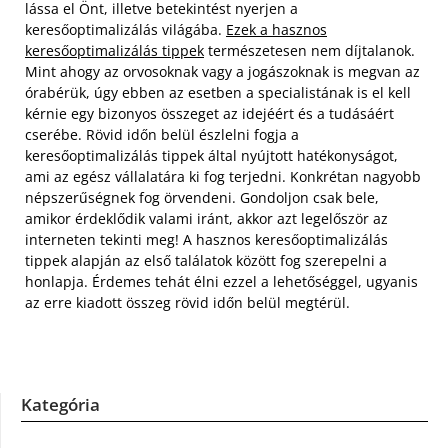
lássa el Önt, illetve betekintést nyerjen a
keresőoptimalizálás világába.
Ezek a hasznos
keresőoptimalizálás tippek
természetesen nem díjtalanok.
Mint ahogy az orvosoknak vagy a jogászoknak is megvan az
órabérük, úgy ebben az esetben a specialistának is el kell
kérnie egy bizonyos összeget az idejéért és a tudásáért
cserébe. Rövid időn belül észlelni fogja a
keresőoptimalizálás tippek által nyújtott hatékonyságot,
ami az egész vállalatára ki fog terjedni. Konkrétan nagyobb
népszerűségnek fog örvendeni. Gondoljon csak bele,
amikor érdeklődik valami iránt, akkor azt legelőször az
interneten tekinti meg! A hasznos keresőoptimalizálás
tippek alapján az első találatok között fog szerepelni a
honlapja. Érdemes tehát élni ezzel a lehetőséggel, ugyanis
az erre kiadott összeg rövid időn belül megtérül.
Kategória