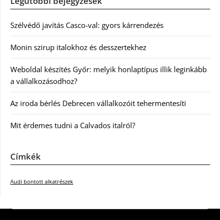
Legutóbbi bejegyzések
Szélvédő javítás Casco-val: gyors kárrendezés
Monin szirup italokhoz és desszertekhez
Weboldal készítés Győr: melyik honlaptípus illik leginkább
a vállalkozásodhoz?
Az iroda bérlés Debrecen vállalkozóit tehermentesíti
Mit érdemes tudni a Calvados italról?
Címkék
Audi bontott alkatrészek