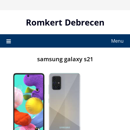
Skip
to
content
Romkert Debrecen
Menu
samsung galaxy s21