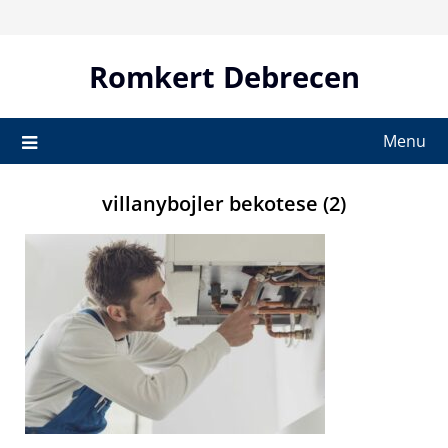
Skip
to
content
Romkert Debrecen
Menu
villanybojler bekotese (2)