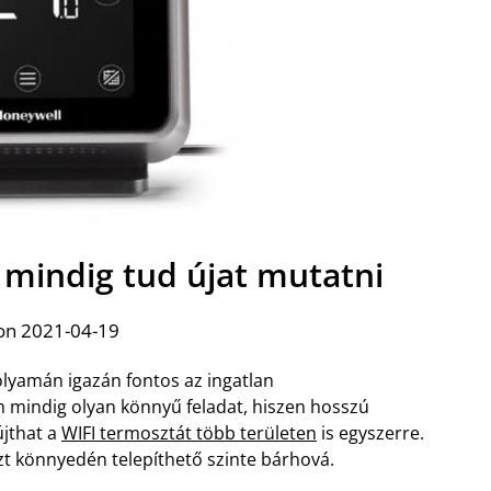
 mindig tud újat mutatni
on 2021-04-19
olyamán igazán fontos az ingatlan
 mindig olyan könnyű feladat, hiszen hosszú
újthat a
WIFI termosztát több területen
is egyszerre.
zt könnyedén telepíthető szinte bárhová.